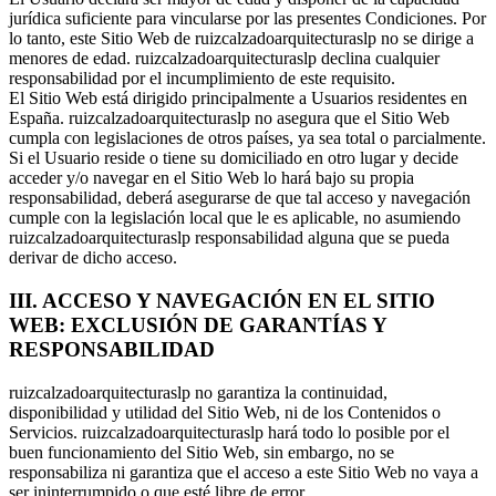
jurídica suficiente para vincularse por las presentes Condiciones. Por
lo tanto, este Sitio Web de ruizcalzadoarquitecturaslp no se dirige a
menores de edad. ruizcalzadoarquitecturaslp declina cualquier
responsabilidad por el incumplimiento de este requisito.
El Sitio Web está dirigido principalmente a Usuarios residentes en
España. ruizcalzadoarquitecturaslp no asegura que el Sitio Web
cumpla con legislaciones de otros países, ya sea total o parcialmente.
Si el Usuario reside o tiene su domiciliado en otro lugar y decide
acceder y/o navegar en el Sitio Web lo hará bajo su propia
responsabilidad, deberá asegurarse de que tal acceso y navegación
cumple con la legislación local que le es aplicable, no asumiendo
ruizcalzadoarquitecturaslp responsabilidad alguna que se pueda
derivar de dicho acceso.
III. ACCESO Y NAVEGACIÓN EN EL SITIO
WEB: EXCLUSIÓN DE GARANTÍAS Y
RESPONSABILIDAD
ruizcalzadoarquitecturaslp no garantiza la continuidad,
disponibilidad y utilidad del Sitio Web, ni de los Contenidos o
Servicios. ruizcalzadoarquitecturaslp hará todo lo posible por el
buen funcionamiento del Sitio Web, sin embargo, no se
responsabiliza ni garantiza que el acceso a este Sitio Web no vaya a
ser ininterrumpido o que esté libre de error.