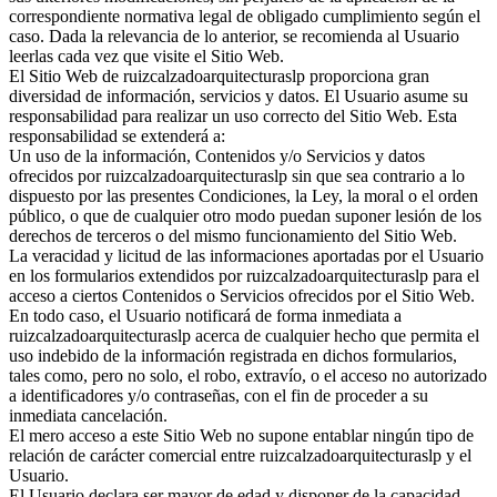
correspondiente normativa legal de obligado cumplimiento según el
caso. Dada la relevancia de lo anterior, se recomienda al Usuario
leerlas cada vez que visite el Sitio Web.
El Sitio Web de ruizcalzadoarquitecturaslp proporciona gran
diversidad de información, servicios y datos. El Usuario asume su
responsabilidad para realizar un uso correcto del Sitio Web. Esta
responsabilidad se extenderá a:
Un uso de la información, Contenidos y/o Servicios y datos
ofrecidos por ruizcalzadoarquitecturaslp sin que sea contrario a lo
dispuesto por las presentes Condiciones, la Ley, la moral o el orden
público, o que de cualquier otro modo puedan suponer lesión de los
derechos de terceros o del mismo funcionamiento del Sitio Web.
La veracidad y licitud de las informaciones aportadas por el Usuario
en los formularios extendidos por ruizcalzadoarquitecturaslp para el
acceso a ciertos Contenidos o Servicios ofrecidos por el Sitio Web.
En todo caso, el Usuario notificará de forma inmediata a
ruizcalzadoarquitecturaslp acerca de cualquier hecho que permita el
uso indebido de la información registrada en dichos formularios,
tales como, pero no solo, el robo, extravío, o el acceso no autorizado
a identificadores y/o contraseñas, con el fin de proceder a su
inmediata cancelación.
El mero acceso a este Sitio Web no supone entablar ningún tipo de
relación de carácter comercial entre ruizcalzadoarquitecturaslp y el
Usuario.
El Usuario declara ser mayor de edad y disponer de la capacidad