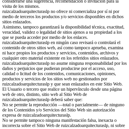
considerarse una sugerencia, recomendación o invitación para la
visita de los mismos.
ruizcalzadoarquitecturaslp no ofrece ni comercializa por sí ni por
medio de terceros los productos y/o servicios disponibles en dichos
sitios enlazados.
Asimismo, tampoco garantizará la disponibilidad técnica, exactitud,
veracidad, validez o legalidad de sitios ajenos a su propiedad a los
que se pueda acceder por medio de los enlaces.
ruizcalzadoarquitecturaslp en ningún caso revisará o controlará el
contenido de otros sitios web, así como tampoco aprueba, examina
ni hace propios los productos y servicios, contenidos, archivos y
cualquier otro material existente en los referidos sitios enlazados.
ruizcalzadoarquitecturaslp no asume ninguna responsabilidad por los
daños y perjuicios que pudieran producirse por el acceso, uso,
calidad o licitud de los contenidos, comunicaciones, opiniones,
productos y servicios de los sitios web no gestionados por
ruizcalzadoarquitecturaslp y que sean enlazados en este Sitio Web.
El Usuario o tercero que realice un hipervínculo desde una página
web de otro, distinto, sitio web al Sitio Web de
ruizcalzadoarquitecturaslp deberá saber que:
No se permite la reproducción —total o parcialmente— de ninguno
de los Contenidos y/o Servicios del Sitio Web sin autorización
expresa de ruizcalzadoarquitecturaslp.
No se permite tampoco ninguna manifestación falsa, inexacta o
incorrecta sobre el Sitio Web de ruizcalzadoarquitecturaslp, ni sobre